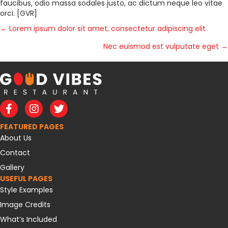
faucibus, odio massa sodales justo, ac dictum neque leo vitae
orci. [GVR]
POSTS
← Lorem ipsum dolor sit amet, consectetur adipiscing elit
NAVIGATION
Nec euismod est vulputate eget →
Facebook
Instagram
Twitter
FEATURED PAGES
About Us
Contact
Gallery
USEFUL PAGES
Style Examples
Image Credits
What’s Included