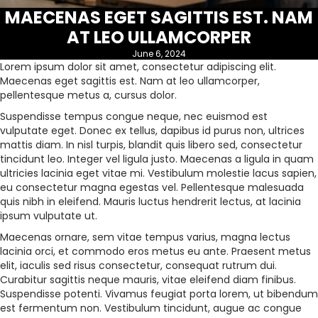
MAECENAS EGET SAGITTIS EST. NAM
AT LEO ULLAMCORPER
June 6, 2024
Lorem ipsum dolor sit amet, consectetur adipiscing elit.
Maecenas eget sagittis est. Nam at leo ullamcorper,
pellentesque metus a, cursus dolor.
Suspendisse tempus congue neque, nec euismod est
vulputate eget. Donec ex tellus, dapibus id purus non, ultrices
mattis diam. In nisl turpis, blandit quis libero sed, consectetur
tincidunt leo. Integer vel ligula justo. Maecenas a ligula in quam
ultricies lacinia eget vitae mi. Vestibulum molestie lacus sapien,
eu consectetur magna egestas vel. Pellentesque malesuada
quis nibh in eleifend. Mauris luctus hendrerit lectus, at lacinia
ipsum vulputate ut.
Maecenas ornare, sem vitae tempus varius, magna lectus
lacinia orci, et commodo eros metus eu ante. Praesent metus
elit, iaculis sed risus consectetur, consequat rutrum dui.
Curabitur sagittis neque mauris, vitae eleifend diam finibus.
Suspendisse potenti. Vivamus feugiat porta lorem, ut bibendum
est fermentum non. Vestibulum tincidunt, augue ac congue